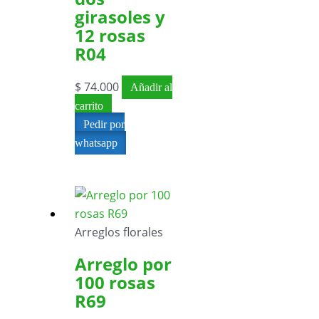
girasoles y
12 rosas
R04
$
74.000
Añadir al
carrito
Pedir por
whatsapp
Arreglos florales
Arreglo por
100 rosas
R69