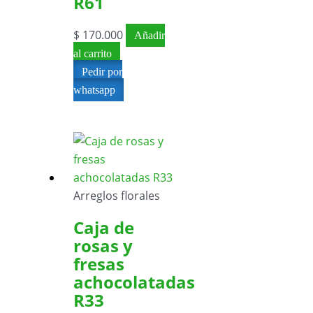
R61
$
170.000
Añadir
al carrito
Pedir por
whatsapp
Arreglos florales
Caja de
rosas y
fresas
achocolatadas
R33