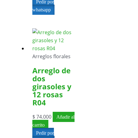
Pedir por
whatsapp
Arreglos florales
Arreglo de
dos
girasoles y
12 rosas
R04
$
74.000
Añadir al
carrito
Pedir por