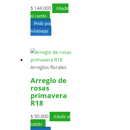
$
144.000
Añadir
al carrito
Pedir por
whatsapp
Arreglos florales
Arreglo de
rosas
primavera
R18
$
90.000
Añadir al
carrito