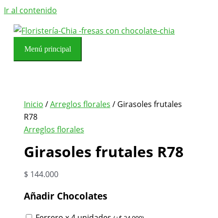
Ir al contenido
Menú principal
Inicio
/
Arreglos florales
/ Girasoles frutales
R78
Arreglos florales
Girasoles frutales R78
$
144.000
Añadir Chocolates
Ferrero x 4 unidades