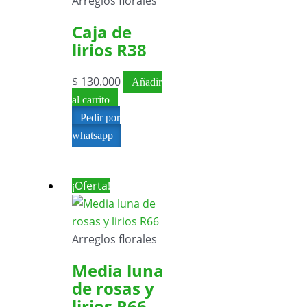
Arreglos florales
Caja de
lirios R38
$
130.000
Añadir
al carrito
Pedir por
whatsapp
¡Oferta!
Arreglos florales
Media luna
de rosas y
lirios R66