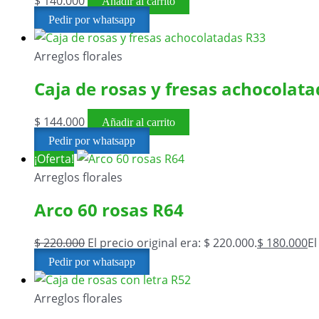
$
140.000
Añadir al carrito
Pedir por whatsapp
Arreglos florales
Caja de rosas y fresas achocolat
$
144.000
Añadir al carrito
Pedir por whatsapp
¡Oferta!
Arreglos florales
Arco 60 rosas R64
$
220.000
El precio original era: $ 220.000.
$
180.000
El
Pedir por whatsapp
Arreglos florales