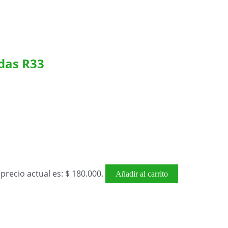
adas R33
 precio actual es: $ 180.000.
Añadir al carrito